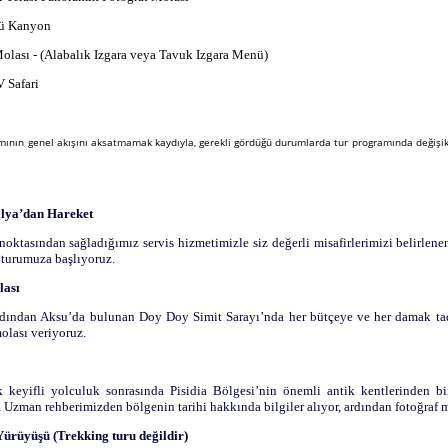
lü Kanyon 
lası - (Alabalık Izgara veya Tavuk Izgara Menü)
 Safari 
mının genel akışını aksatmamak kaydıyla, gerekli gördüğü durumlarda tur programında değişik
talya’dan Hareket
noktasından sağladığımız servis hizmetimizle siz değerli misafirlerimizi belirlene
 turumuza başlıyoruz.
lası
ından Aksu’da bulunan Doy Doy Simit Sarayı’nda her bütçeye ve her damak t
olası veriyoruz.
ik keyifli yolculuk sonrasında Pisidia Bölgesi’nin önemli antik kentlerinden bi
. Uzman rehberimizden bölgenin tarihi hakkında bilgiler alıyor, ardından fotoğraf m
ürüyüşü (Trekking turu değildir)