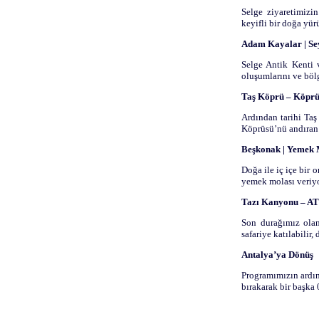
Selge ziyaretimizin
keyifli bir doğa yür
Adam Kayalar | Se
Selge Antik Kenti 
oluşumlarını ve bölg
Taş Köprü – Köpr
Ardından tarihi Taş
Köprüsü’nü andıran 
Beşkonak | Yemek 
Doğa ile iç içe bir
yemek molası veriy
Tazı Kanyonu – AT
Son durağımız olan
safariye katılabilir
Antalya’ya Dönüş
Programımızın ardın
bırakarak bir başka