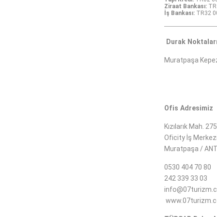
Ziraat Bankası:
TR6
İş Bankası:
TR32 00
Durak Noktalar
Muratpaşa Kepez 
Ofis Adresimiz
Kızılarık Mah. 27
Oficity İş Merkezi
Muratpaşa / AN
0530 404 70 80
242 339 33 03
info@07turizm.
www.07turizm.