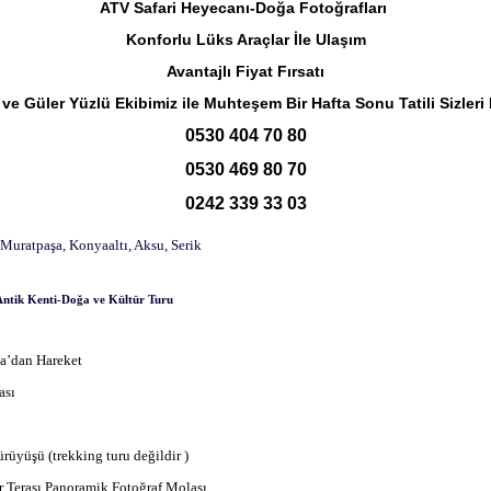
ATV Safari Heyecanı-Doğa Fotoğrafları
Konforlu Lüks Araçlar İle Ulaşım
Avantajlı Fiyat Fırsatı
 ve Güler Yüzlü Ekibimiz ile Muhteşem Bir Hafta Sonu Tatili Sizleri B
0530 404 70 80
0530 469 80 70
0242 339 33 03
Muratpaşa, Konyaaltı, Aksu, Serik
ntik Kenti-Doğa ve Kültür Turu
ya’dan Hareket
sı 
üyüşü (trekking turu değildir )
 Terası Panoramik Fotoğraf Molası 