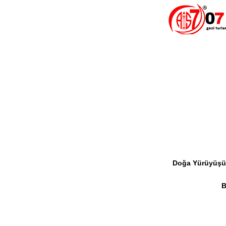
Doğa Yürüyüş
B