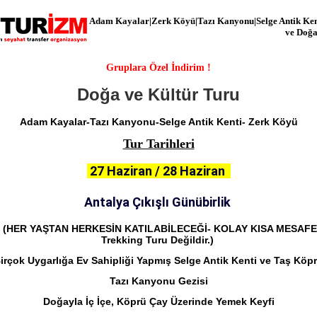
Adam Kayalar|Zerk Köyü|Tazı Kanyonu|Selge Antik Kenti
ve Doğa
Gruplara Özel İndirim !
Doğa ve Kültür Turu
Adam Kayalar-Tazı Kanyonu-Selge Antik Kenti- Zerk Köyü
Tur Tarihleri
27 Haziran / 28 Haziran
Antalya Çıkışlı Günübirlik
ü
(HER YAŞTAN HERKESİN KATILABİLECEĞİ- KOLAY KISA MESAFE
Trekking Turu Değildir.)
irçok Uygarlığa Ev Sahipliği Yapmış Selge Antik Kenti ve Taş Köp
Tazı Kanyonu Gezisi
Doğayla İç İçe, Köprü Çay Üzerinde Yemek Keyfi