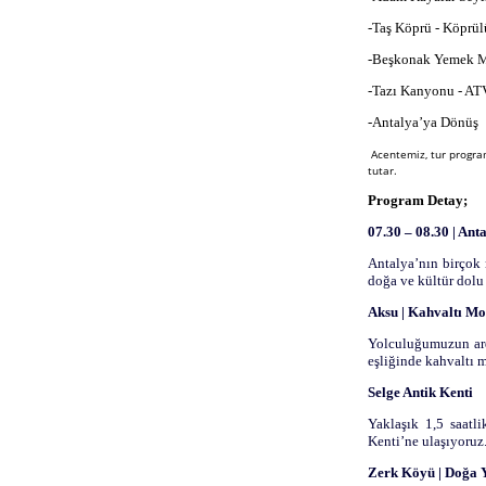
-Taş Köprü - Köprü
-Beşkonak Yemek Mo
-Tazı Kanyonu - ATV
-Antalya’ya Dönüş 
Acentemiz, tur progra
tutar.
Program Detay;
07.30 – 08.30 | An
Antalya’nın birçok 
doğa ve kültür dolu
Aksu | Kahvaltı Mo
Yolculuğumuzun ard
eşliğinde kahvaltı m
Selge Antik Kenti
Yaklaşık 1,5 saatl
Kenti’ne ulaşıyoruz
Zerk Köyü | Doğa Y