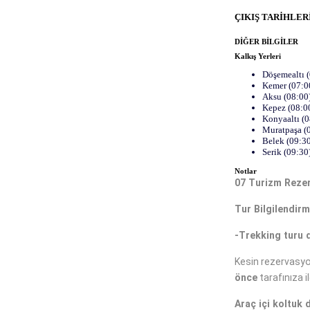
ÇIKIŞ TARİHLER
DİĞER BİLGİLER
Kalkış Yerleri
Döşemealtı 
Kemer (07:0
Aksu (08:00
Kepez (08:0
Konyaaltı (0
Muratpaşa (
Belek (09:3
Serik (09:30
Notlar
07 Turizm Rezer
Tur Bilgilendir
-Trekking turu d
Kesin rezervasy
önce
tarafınıza il
Araç içi koltuk 