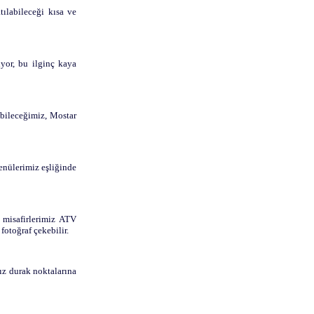
tılabileceği kısa ve
yor, bu ilginç kaya
ebileceğimiz, Mostar
enülerimiz eşliğinde
 misafirlerimiz ATV
fotoğraf çekebilir.
ız durak noktalarına