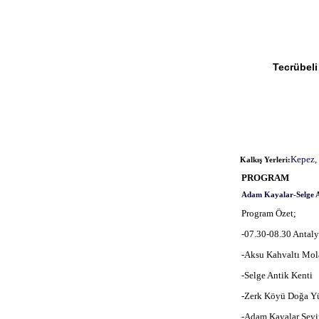
Tecrübeli
Kepez, 
Kalkış Yerleri:
PROGRAM
Adam Kayalar-Selge A
Program Özet;
-07.30-08.30 Antal
-Aksu Kahvaltı Mola
-Selge Antik Kenti 
-Zerk Köyü Doğa Yür
-Adam Kayalar Seyir