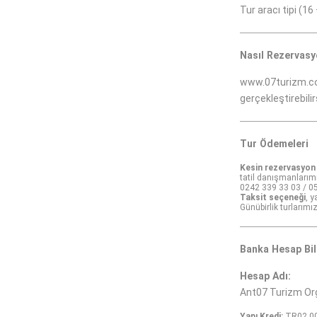
Tur aracı tipi (16
Nasıl Rezervasy
www.07turizm.
gerçekleştirebilir
Tur Ödemeleri
Kesin rezervasyon
tatil danışmanlarımız
0242 339 33 03 / 0
Taksit seçeneği
, 
Günübirlik turlarım
Banka Hesap Bil
Hesap Adı:
Ant07 Turizm Org
Yapı Kredi:
TR02 00