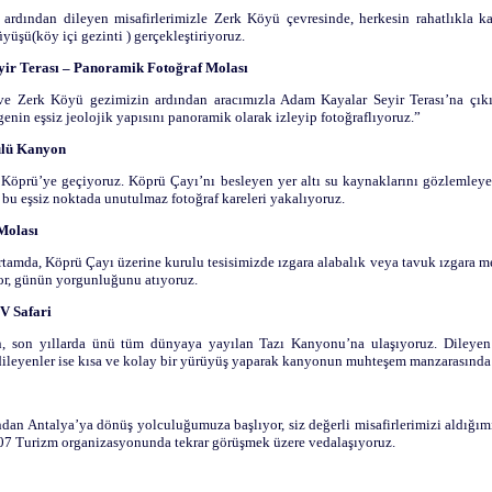
 ardından dileyen misafirlerimizle Zerk Köyü çevresinde, herkesin rahatlıkla ka
üyüşü(köy içi gezinti ) gerçekleştiriyoruz.
yir Terası – Panoramik Fotoğraf Molası
ve Zerk Köyü gezimizin ardından aracımızla Adam Kayalar Seyir Terası’na çıkı
enin eşsiz jeolojik yapısını panoramik olarak izleyip fotoğraflıyoruz.”
ülü Kanyon
 Köprü’ye geçiyoruz. Köprü Çayı’nı besleyen yer altı su kaynaklarını gözlemley
bu eşsiz noktada unutulmaz fotoğraf kareleri yakalıyoruz.
Molası
 ortamda, Köprü Çayı üzerine kurulu tesisimizde ızgara alabalık veya tavuk ızgara m
or, günün yorgunluğunu atıyoruz.
V Safari
, son yıllarda ünü tüm dünyaya yayılan Tazı Kanyonu’na ulaşıyoruz. Dileyen
, dileyenler ise kısa ve kolay bir yürüyüş yaparak kanyonun muhteşem manzarasında 
dan Antalya’ya dönüş yolculuğumuza başlıyor, siz değerli misafirlerimizi aldığım
 07 Turizm organizasyonunda tekrar görüşmek üzere vedalaşıyoruz.