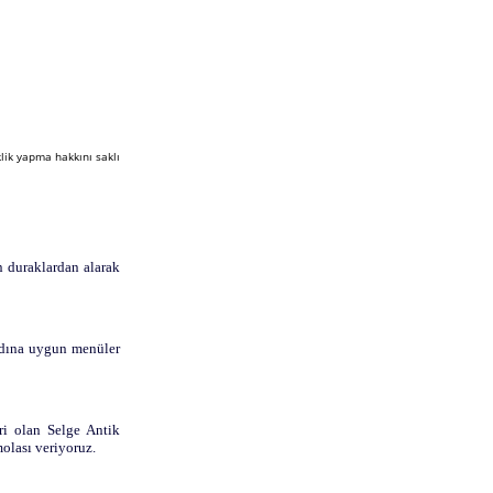
lik yapma hakkını saklı
n duraklardan alarak
adına uygun menüler
ri olan Selge Antik
olası veriyoruz.