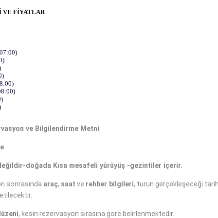
İ VE FİYATLAR
(07:00)
0)
)
0)
8:00)
08:00)
0)
)
vasyon ve Bilgilendirme Metni
me
eğildir-doğada Kısa mesafeli yürüyüş -gezintiler içerir.
on sonrasında
araç
,
saat
ve
rehber bilgileri
, turun gerçekleşeceği tar
etilecektir.
düzeni
, kesin rezervasyon sırasına göre belirlenmektedir.