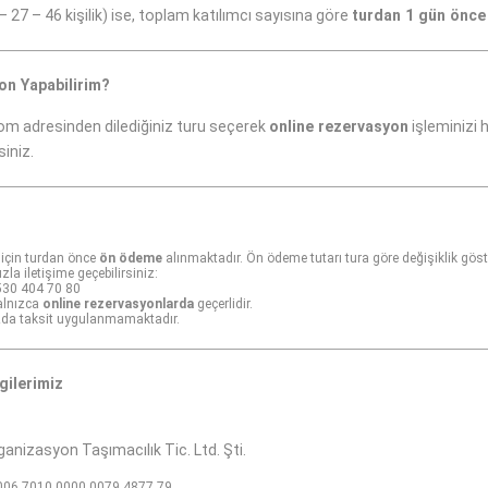
 – 27 – 46 kişilik) ise, toplam katılımcı sayısına göre
turdan 1 gün önce
on Yapabilirim?
com
adresinden dilediğiniz turu seçerek
online rezervasyon
işleminizi h
siniz.
için turdan önce
ön ödeme
alınmaktadır. Ön ödeme tutarı tura göre değişiklik gösteri
la iletişime geçebilirsiniz:
530 404 70 80
yalnızca
online rezervasyonlarda
geçerlidir.
ızda taksit uygulanmamaktadır.
gilerimiz
anizasyon Taşımacılık Tic. Ltd. Şti.
06 7010 0000 0079 4877 79